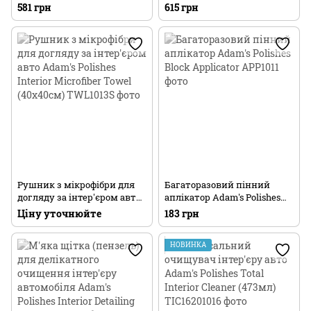
Borderless Grey Microfiber
Tough Glass Towels
581 грн
615 грн
Towel (40х40см)
(40х40см)
Рушник з мікрофібри для
Багаторазовий пінний
догляду за інтер'єром авто
аплікатор Adam's Polishes
Adam's Polishes Interior
Block Applicator
Ціну уточнюйте
183 грн
Microfiber Towel (40х40см)
НОВИНКА