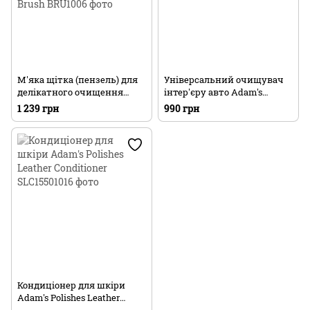
М'яка щітка (пензель) для
Універсальний очищувач
делікатного очищення
інтер'єру авто Adam's
інтер'єру автомобіля
Polishes Total Interior Cleaner
1 239 грн
990 грн
Adam's Polishes Interior
(473мл)
Detailing Brush
Кондиціонер для шкіри
Adam's Polishes Leather