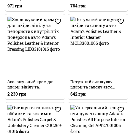
Polishes All Purpose Cleaner
971 грн
764 грн
Зволожуючий крем для
Потужний очищувач
шкіри, вінілу та
шкіри та салону авто
непористих внутрішніх
Adam's Polishes Leather &
2 230 грн
642 грн
поверхонь авто Adam's
Interior Cleaner
Polishes Leather & Interior
Dressing