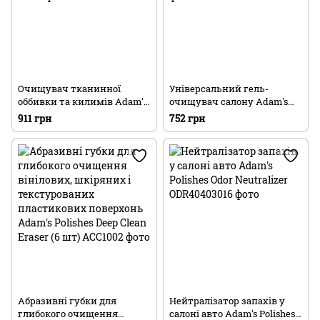
Очищувач тканинної
Універсальний гель-
оббивки та килимів Adam's
очищувач салону Adam's
Polishes Carpet & Upholstery
Polishes All Purpose Interior
911 грн
752 грн
Cleaner
Cleaning Gel
Абразивні губки для
Нейтралізатор запахів у
глибокого очищення
салоні авто Adam's Polishes