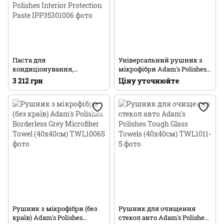
Паста для
Універсальний рушник з
кондиціонування,
мікрофібри Adam's Polishes
відновлення кольору та
Edgeless Utility Towel
3 212 грн
Ціну уточнюйте
захисту шкіряних
(40х40см)
поверхонь авто Adam's
Polishes Interior Protection
Paste
Рушник з мікрофібри (без
Рушник для очищення
країв) Adam's Polishes
стекол авто Adam's Polishes