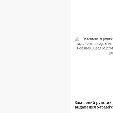
Замшевий рушник д
видалення кераміч
Adam's Polishes Sued