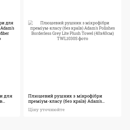
ри для
Плюшевий рушник з мікрофібри
в
преміум-класу (без країв) Adam's
de
Polishes Borderless Grey Lite Plush Towel
Ціну уточнюйте
(40х40см)