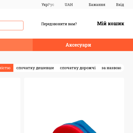
Укр
Рус
UAH
Бажання
Вхід
Мій кошик
Передзвонити вам?
Аксесуари
ністю
спочатку дешевше
спочатку дорожчі
за назвою