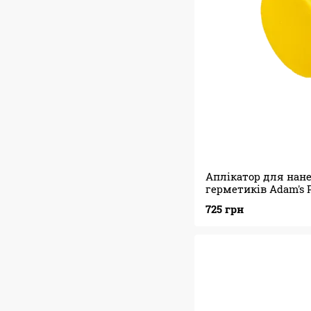
Аплікатор для нане
герметиків Adam's P
Waxing Hex Grip App
725 грн