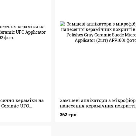
есення кераміки на
Замшеві аплікатори з мікрофіб
s Ceramic UFO
нанесення керамічних покритті
Adam's Polishes Gray Ceramic Sue
362 грн
Microfiber Applicator (2шт)