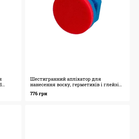
я
Шестигранний аплікатор для
d
нанесення воску, герметиків і глейзів
Adam's Polishes Blue & Red Patriot
776 грн
Applicator