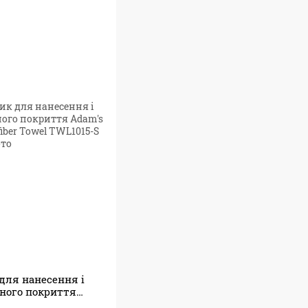
ля нанесення і
ного покриття
e Microfiber Towel