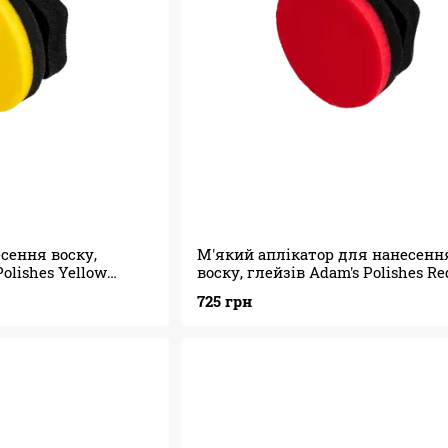
сення воску,
М'який аплікатор для нанесенн
olishes Yellow
воску, глейзів Adam's Polishes Re
licator
Waxing Hex Grip Applicator
725 грн