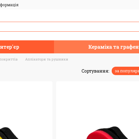
нформація
Інтер'єр
Кераміка та графен
покриттів
Аплікатори та рушники
Сортування:
за популяр