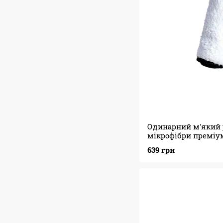
Одинарний м'який
мікрофібри преміу
Polishes Single Soft 
639 грн
(35х35см)