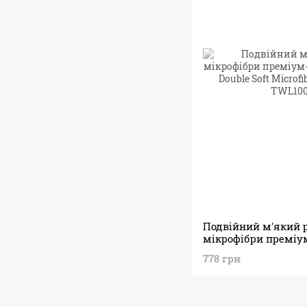
Подвійний м'який 
мікрофібри преміу
Polishes Double Soft 
778 грн
(40х40см)