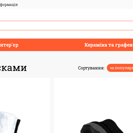
нформація
Інтер'єр
Кераміка та графен
сками
Сортування:
за популяр