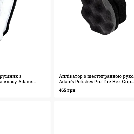
 рушник з
Аплікатор з шестигранною рук
м-класу Adam's
Adam's Polishes Pro Tire Hex Grip
Microfiber Towel
Applicator (для шин і коліс)
465 грн