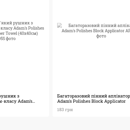
рушник з
Багаторазовий пінний аплікато
м-класу Adam's
Adam's Polishes Block Applicator
Microfiber Towel
183 грн