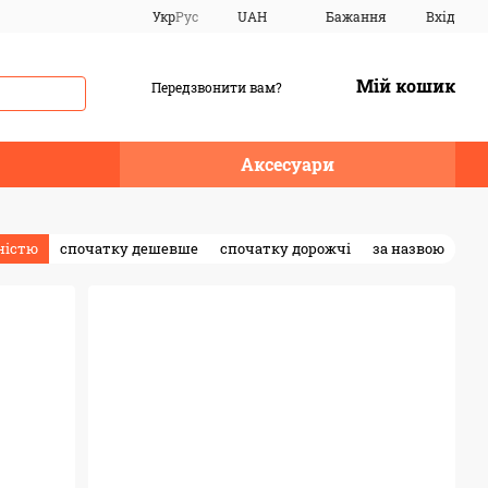
Укр
Рус
UAH
Бажання
Вхід
Мій кошик
Передзвонити вам?
Аксесуари
ністю
спочатку дешевше
спочатку дорожчі
за назвою