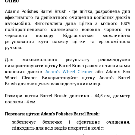
Опис
Adam's Polishes Barrel Brush - це щітка, розроблена для
ефективного та делікатного очищення колісних дисків
автомобіля. Виготовлена дана щітка з м'якого 100%
поліпропіленового килимового волокна чорного та
червоного кольору. Відрізняється можливістю
регулювання кута нахилу щітки та ергономічною
ручкою.
Для максимального результату рекомендуємо
використовувати щітку Barrel Brush разом з очисниками
колісних дисків
Adam's Wheel Cleaner
або Adam's Eco
Wheel Cleaner. Використовуйте щітку Adam's Barrel
Brush для очищення важкодоступних місць.
Розміри щітки Barrel Brush: довжина - 44,5 см, діаметр
волокон - 4 см.
Переваги щітки Adam's Polishes Barrel Brush:
забезпечує безпечне і ефективне очищення,
підходить для всіх видів покриттів коліс;