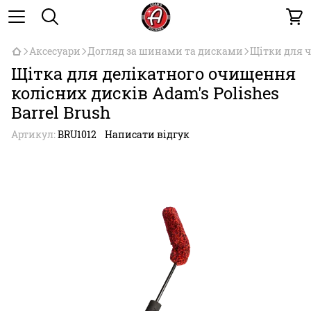
Аксесуари
Догляд за шинами та дисками
Щітки для 
Щітка для делікатного очищення
колісних дисків Adam's Polishes
Barrel Brush
Артикул:
BRU1012
Написати відгук