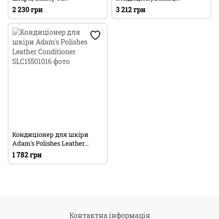
непористих внутрішніх
відновлення кольору та
2 230 грн
3 212 грн
поверхонь авто Adam's
захисту шкіряних
Polishes Leather & Interior
поверхонь авто Adam's
Dressing
Polishes Interior Protection
Paste
Кондиціонер для шкіри
Adam's Polishes Leather
Conditioner
1 782 грн
Контактна інформація