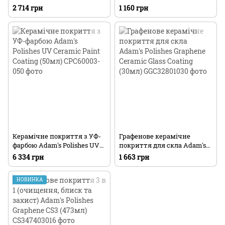
Adam's Polishes Graphene
автомобілем Adam's Polishes
2 714 грн
1 160 грн
Ceramic Spray Coating
Graphene Detail Spray
Керамічне покриття з УФ-
Графенове керамічне
фарбою Adam's Polishes UV
покриття для скла Adam's
Ceramic Paint Coating (50мл)
Polishes Graphene Ceramic
6 334 грн
1 663 грн
Glass Coating (30мл)
НОВИНКА