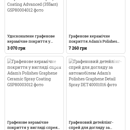
Удосконалене графенове
Графенове керамічне
керамічне покриття у
покриття Adam's Polishes
вигляді спрею Adam's
Graphene Ceramic Coating
3 070 грн
7 260 грн
Polishes Graphene Ceramic
Spray Coating Advanced
(355мл)
Графенове керамічне
Графеновий детейлінг-
покриття у вигляді спрея
спрей для догляду за