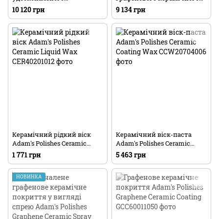
графенового керамічного
покриття Adam's Polishes
10 120 грн
9 134 грн
покриття Adam's Polishes
Graphene Ceramic Coating Kit
Graphene Ceramic Coating
Advanced Kit
Керамічний рідкий віск
Керамічний віск-паста
Adam's Polishes Ceramic
Adam's Polishes Ceramic
Liquid Wax
Coating Wax
1 771 грн
5 463 грн
НОВИНКА