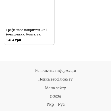
Графенове покриття 3 в 1
(очищення, блиск та
захист) Adam's Polishes
1 464 грн
Graphene CS3 (473мл)
Контактна інформація
Повна версія сайту
Мапа сайту
© 2026
Укр
Рус