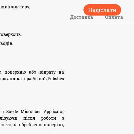
ю аплікатору;
Надіслати
Доставка
Оплата
оверхонь;
водів.
на поверхню або відразу на
ою аплікатора Adam's Polishes
 Suede Microfiber Applicator
тилізуючи після роботи з
льки на обробленої поверхні,