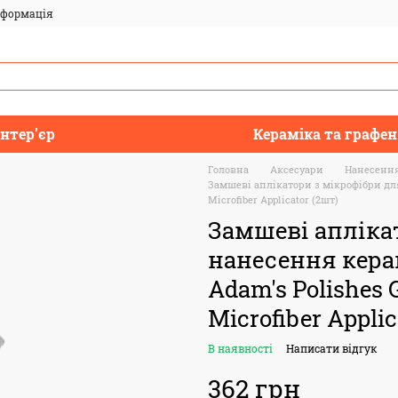
нформація
Інтер'єр
Кераміка та графен
Головна
Аксесуари
Нанесення
Замшеві аплікатори з мікрофібри для
Microfiber Applicator (2шт)
Замшеві апліка
нанесення кера
Adam's Polishes 
Microfiber Applic
В наявності
Написати відгук
362 грн