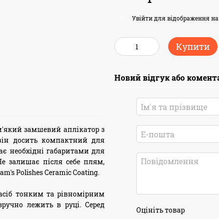
Увійти
для відображення на
%
Купити
Новий відгук або комент
 – м'який замшевий аплікатор з
 він досить компактний для
ає необхідні габаритами для
Не залишає після себе плям,
's Polishes Ceramic Coating.
 засіб тонким та рівномірним
зручно лежить в руці. Серед
Оцініть товар