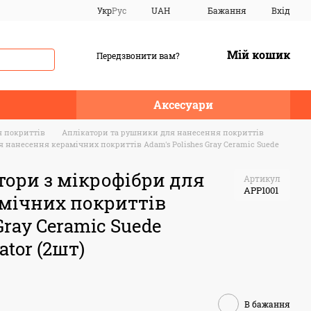
Укр
Рус
UAH
Бажання
Вхід
Мій кошик
Передзвонити вам?
Аксесуари
 покриттів
Аплікатори та рушники для нанесення покриттів
 нанесення керамічних покриттів Adam's Polishes Gray Ceramic Suede
тори з мікрофібри для
Артикул
APP1001
мічних покриттів
Gray Ceramic Suede
ator (2шт)
В бажання