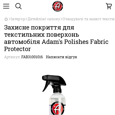
Інтер'єр
Детейлінг салону
Очищувачі та захист текст
Захисне покриття для
текстильних поверхонь
автомобіля Adam's Polishes Fabric
Protector
Артикул:
FAB310­01­016
Написати відгук