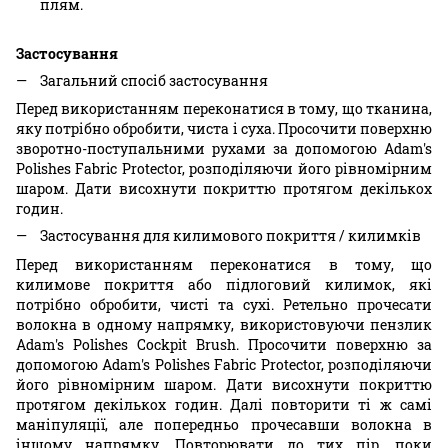
плям.
Застосування
Загальний спосіб застосування
Перед використанням переконатися в тому, що тканина,
яку потрібно обробити, чиста і суха. Просочити поверхню
зворотно-поступальними рухами за допомогою Adam's
Polishes Fabric Protector, розподіляючи його рівномірним
шаром. Дати висохнути покриттю протягом декількох
годин.
Застосування для килимового покриття / килимків
Перед використанням переконатися в тому, що
килимове покриття або підлоговий килимок, які
потрібно обробити, чисті та сухі. Ретельно прочесати
волокна в одному напрямку, використовуючи пензлик
Adam's Polishes Cockpit Brush. Просочити поверхню за
допомогою Adam's Polishes Fabric Protector, розподіляючи
його рівномірним шаром. Дати висохнути покриттю
протягом декількох годин. Далі повторити ті ж самі
маніпуляції, але попередньо прочесавши волокна в
іншому напрямку. Повторювати до тих пір, поки