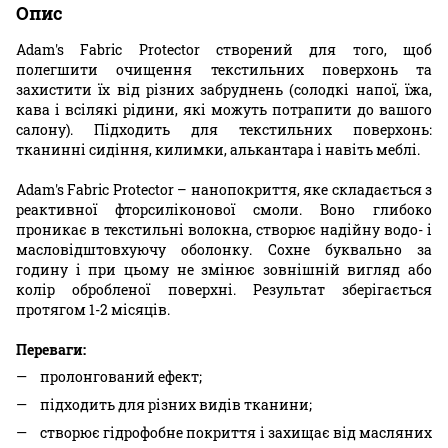
Опис
Adam's Fabric Protector створений для того, щоб
полегшити очищення текстильних поверхонь та
захистити їх від різних забруднень (солодкі напої, їжа,
кава і всілякі рідини, які можуть потрапити до вашого
салону). Підходить для текстильних поверхонь:
тканинні сидіння, килимки, алькантара і навіть меблі.
Adam's Fabric Protector – нанопокриття, яке складається з
реактивної фторсиліконової смоли. Воно глибоко
проникає в текстильні волокна, створює надійну водо- і
масловідштовхуючу оболонку. Сохне буквально за
годину і при цьому не змінює зовнішній вигляд або
колір обробленої поверхні. Результат зберігається
протягом 1-2 місяців.
Переваги:
пролонгований ефект;
підходить для різних видів тканини;
створює гідрофобне покриття і захищає від масляних