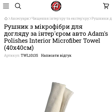
Аксесуари
Чищення інтер'єру та екстер'єру
Рушники д
Рушник з мікрофібри для
догляду за інтер'єром авто Adam's
Polishes Interior Microfiber Towel
(40х40см)
Артикул:
TWL1013­S
Написати відгук