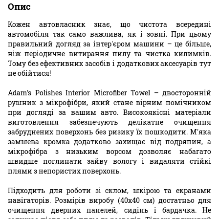
Опис
Кожен автовласник знає, що чистота всередині
автомобіля так само важлива, як і зовні. При цьому
правильний догляд за інтер'єром машини – це більше,
ніж періодичне витирання пилу та чистка килимків.
Тому без ефективних засобів і додаткових аксесуарів тут
не обійтися!
Adam's Polishes Interior Microfiber Towel – двосторонній
рушник з мікрофібри, який стане вірним помічником
при догляді за вашим авто. Високоякісні матеріали
виготовлення забезпечують делікатне очищення
забруднених поверхонь без ризику їх пошкодити. М'яка
замшева кромка додатково захищає від подряпин, а
мікрофібра з низьким ворсом дозволяє набагато
швидше поглинати зайву вологу і видаляти стійкі
плями з непористих поверхонь.
Підходить для роботи зі склом, шкірою та екранами
навігаторів. Розмірів виробу (40х40 см) достатньо для
очищення дверних панелей, сидінь і бардачка. Не