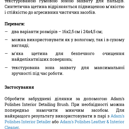
текстурованою гумовою зоною захвату для пальців.
Синтетична щетина відрізняється підвищеною м'якістю
і стійкістю до агресивних чистячих засобів.
Переваги:
два варіанти розмірів – 16х2,5 см і 24х4,5 см;
можна використовувати як у вологому, так і в сухому
вигляді;
м'яка щетина для безпечного очищення
найделікатніших поверхонь;
текстурована зона захвату для максимальної
зручності під час роботи.
Застосування
Обробити забруднені ділянки за допомогою Adam's
Polishes Interior Detailing Brush. При необхідності можна
попередньо намочити миючим засобом. Для
найкращого результату використовувати в парі з
Adam's
Polishes Interior Detailer
або
Adam's Polishes Leather & Interior
Cleaner
.