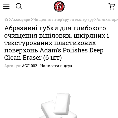
Аксесуари
Чищення інтер'єру та екстер'єру
Аплікатори
Абразивні губки для глибокого
очищення вінілових, шкіряних і
текстурованих пластикових
поверхонь Adam's Polishes Deep
Clean Eraser (6 шт)
Артикул:
ACC1002
Написати відгук