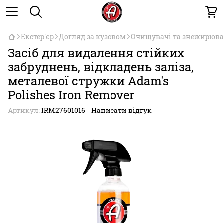
Екстер'єр
Догляд за кузовом
Очищувачі та знежирюва
Засіб для видалення стійких
забруднень, відкладень заліза,
металевої стружки Adam's
Polishes Iron Remover
Артикул:
IRM276­01­016
Написати відгук