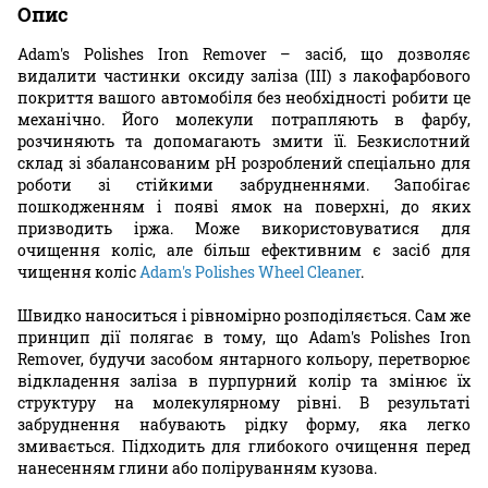
Опис
Adam's Polishes Iron Remover – засіб, що дозволяє
видалити частинки оксиду заліза (III) з лакофарбового
покриття вашого автомобіля без необхідності робити це
механічно. Його молекули потрапляють в фарбу,
розчиняють та допомагають змити її. Безкислотний
склад зі збалансованим pH розроблений спеціально для
роботи зі стійкими забрудненнями. Запобігає
пошкодженням і появі ямок на поверхні, до яких
призводить іржа. Може використовуватися для
очищення коліс, але більш ефективним є засіб для
чищення коліс
Adam's Polishes Wheel Cleaner
.
Швидко наноситься і рівномірно розподіляється. Сам же
принцип дії полягає в тому, що Adam's Polishes Iron
Remover, будучи засобом янтарного кольору, перетворює
відкладення заліза в пурпурний колір та змінює їх
структуру на молекулярному рівні. В результаті
забруднення набувають рідку форму, яка легко
змивається. Підходить для глибокого очищення перед
нанесенням глини або поліруванням кузова.