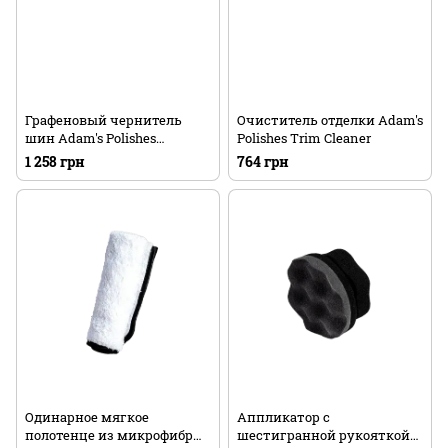
Графеновый чернитель
Очиститель отделки Adam's
шин Adam's Polishes
Polishes Trim Cleaner
Graphene Tire Dressing
1 258 грн
764 грн
Одинарное мягкое
Аппликатор с
полотенце из микрофибры
шестигранной рукояткой