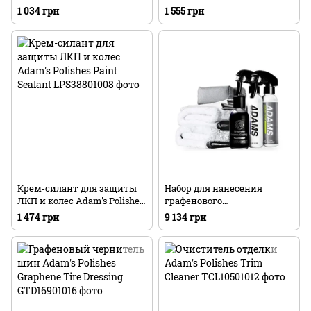
Cleaner
Armor
1 034 грн
1 555 грн
Крем-силант для защиты
Набор для нанесения
ЛКП и колес Adam's Polishes
графенового
Paint Sealant
керамического покрытия
1 474 грн
9 134 грн
Adam's Polishes Graphene
Ceramic Coating Kit