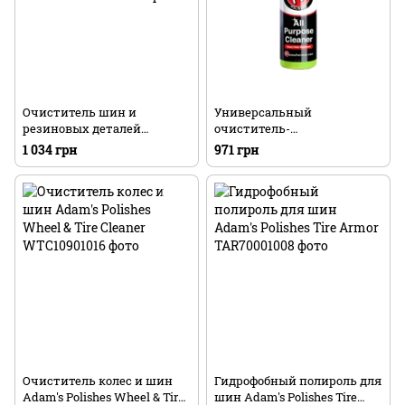
Очиститель шин и
Универсальный
резиновых деталей
очиститель-
автомобиля Adam's Polishes
обезжириватель Adam's
1 034 грн
971 грн
Tire & Rubber Cleaner
Polishes All Purpose Cleaner
Очиститель колес и шин
Гидрофобный полироль для
Adam's Polishes Wheel & Tire
шин Adam's Polishes Tire