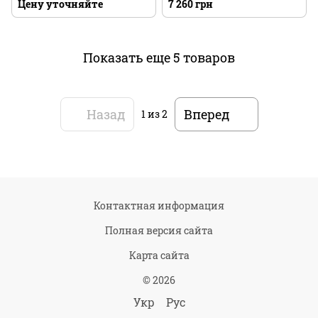
металлам Adam's Polishes
Graphene Ceramic Coating
Цену уточняйте
7 260 грн
Metal Polish #2
Показать еще 5 товаров
Назад
Вперед
1
из 2
Контактная информация
Полная версия сайта
Карта сайта
© 2026
Укр
Рус