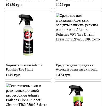
графенового
Wheel Cleaner
10 120 грн
1 124 грн
керамического покрытия
Adam's Polishes Graphene
Ceramic Coating Advanced
Kit
Чернитель шин Adam's
Средство для придания
Polishes Tire Shine
блеска и защиты винила,
резины и пластика Adam's
1 149 грн
1 473 грн
Polishes VRT Tire & Trim
Dressing