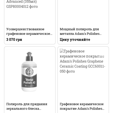
Усовершенствованное
Мощный полироль для
графеновое керамическое
металла Adam's Polishes
покрытие в виде спрея
Metal Polish #1
3 070 грн
Цену уточняйте
Adam's Polishes Graphene
Ceramic Spray Coating
Advanced (355мл)
Полироль для придания
Графеновое керамическое
зеркального блеска
покрытие Adam's Polishes