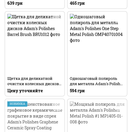
премиум-класса Adam's
Adam's Polishes Pro Tire Hex
639 грн
465 грн
Polishes Single Soft Microfiber
Grip Applicator (для шин и
Towel (35х35см)
колес)
Щетка для деликатной
Одношаговый полироль
очистки колесных дисков
для металла Adam's Polishes
Adam's Polishes Barrel Brush
One Step Metal Polish
Цену уточняйте
594 грн
НОВИНКА