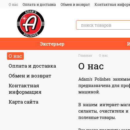
Перейти к основному контенту
О нас
Оплата и доставка
Обмен и возврат
Контактная инфор
Экстерьер
И
О нас
Главная
О нас
О нас
Оплата и доставка
Обмен и возврат
Adam's Polishes заним
Контактная
предназначена для проф
информация
машиной.
Карта сайта
В нашем интернет-мага
силанты, очистители и 
полезные товары.