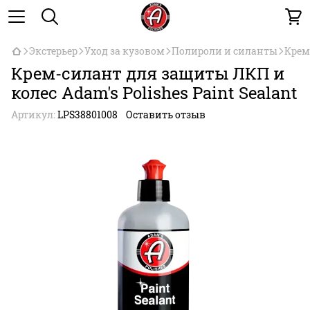
Экстерьер
Уход за кузовом
Полироли и силанты
Крем
Крем-силант для защиты ЛКП и
колес Adam's Polishes Paint Sealant
Артикул:
LPS388­01­008
Оставить отзыв