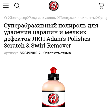
Экстерьер
Уход за кузовом
Полироли и силанты
Супе
Суперабразивный полироль для
удаления царапин и мелких
дефектов ЛКП Adam's Polishes
Scratch & Swirl Remover
Артикул:
SNS492­01­012
Оставить отзыв