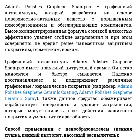
Adam's Polishes Graphene Shampoo – графеновый
автошампунь, который разработан на основе
поверхностно-активных веществ с повышенным
пенообразованием и обезжиривающих компонентов.
Высококонцентрированная формула с низкой вязкостью
эффективно удаляет стойкие загрязнения и при этом
совершенно не вредит ранее нанесенным защитным
покрытиям, герметикам, воскам.
Графеновый автошампунь Adam's Polishes Graphene
Shampoo имеет приятный цитрусовый аромат. Он легко
наносится и быстро смывается. Надежно
восстанавливает и поддерживает различные
графеновые / керамические покрытия (например,
Adam's
Polishes Graphene Ceramic Coating
,
Adam's Polishes Graphene
Ceramic Spray
). Также данное средство обезжиривает
обработанную поверхность и удаляет загрязнения,
которые могут снизить срок действия защитного
покрытия и уменьшит гидрофобность.
Способ применения с пенообразователем (пенная
пушка, пенный пистолет, насосный распылитель):