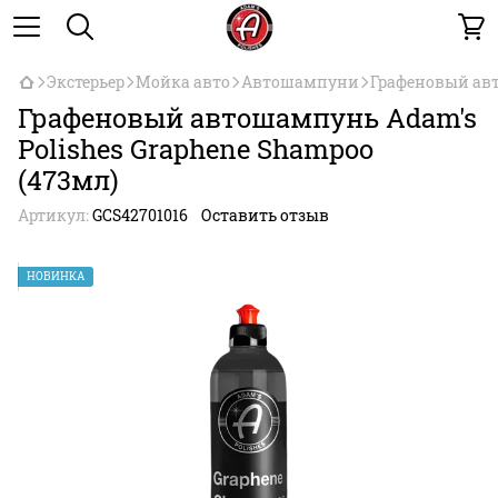
Экстерьер
Мойка авто
Автошампуни
Графеновый авт
Графеновый автошампунь Adam's
Polishes Graphene Shampoo
(473мл)
Артикул:
GCS42701016
Оставить отзыв
НОВИНКА