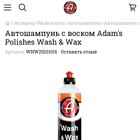
Экстерьер
Мойка авто
Автошампуни
Автошампунь с 
Автошампунь с воском Adam's
Polishes Wash & Wax
Артикул:
WNW252­01­016
Оставить отзыв